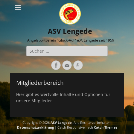
ASV Lengede
Angelsportverein "Glück-Auf" e.V. Lengede seit 1959
Suche
nach:
Facebook
E-
Verknüpfung
Mail
Mitgliederbereich
Hier gibt es wertvolle Inhalte und Optionen für
unsere Mitglieder.
Copyright © 2026
ASV Lengede
. Alle Rechte vorbehalten.
Datenschutzerklärung
| Catch Responsive nach
Catch Themes