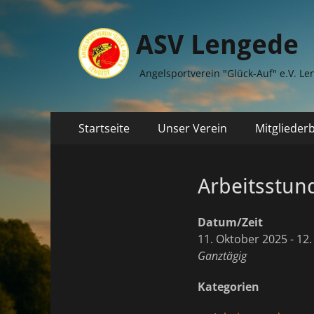
ASV Lengede
Angelsportverein "Glück-Auf" e.V. Le
Primäres
Zum
Startseite
Unser Verein
Mitglieder
Inhalt
Menü
springen
Arbeitsstun
Datum/Zeit
11. Oktober 2025 - 12
Ganztägig
Kategorien