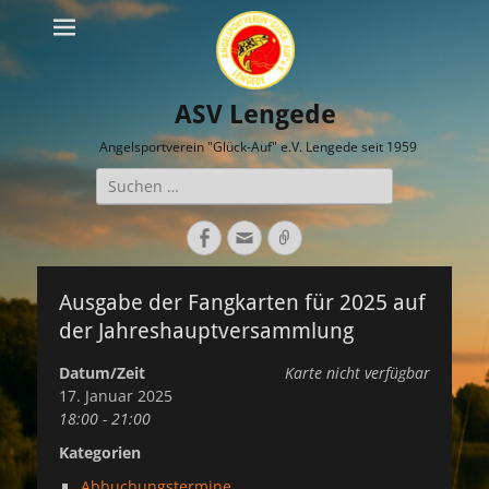
ASV Lengede
Angelsportverein "Glück-Auf" e.V. Lengede seit 1959
Suche
nach:
Facebook
E-
Verknüpfung
Mail
Ausgabe der Fangkarten für 2025 auf
der Jahreshauptversammlung
Datum/Zeit
Karte nicht verfügbar
17. Januar 2025
18:00 - 21:00
Kategorien
Abbuchungstermine